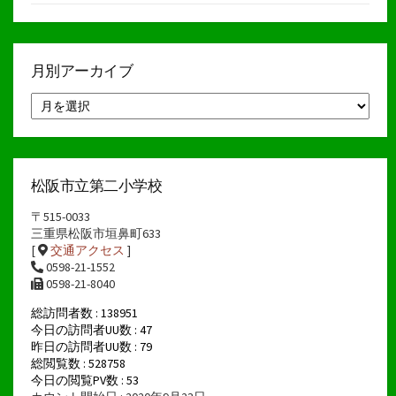
月別アーカイブ
月
別
ア
ー
カ
イ
松阪市立第二小学校
ブ
〒515-0033
三重県松阪市垣鼻町633
[
交通アクセス
]
0598-21-1552
0598-21-8040
総訪問者数 : 138951
今日の訪問者UU数 : 47
昨日の訪問者UU数 : 79
総閲覧数 : 528758
今日の閲覧PV数 : 53