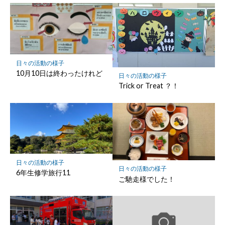
マ
ー
ク
に
保
日々の活動の様子
存
10月10日は終わったけれど
日々の活動の様子
Trick or Treat ？！
日々の活動の様子
日々の活動の様子
6年生修学旅行11
ご馳走様でした！