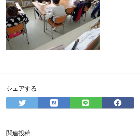
シェアする
は
Twitter
LINE
Fac
て
で
で
で
な
シ
シ
シ
ブ
ェ
ェ
ェ
ッ
ア
ア
ア
関連投稿
ク