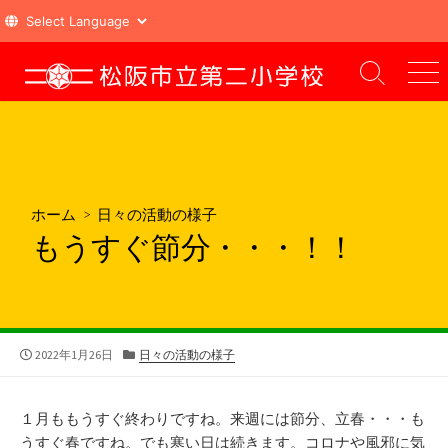
コ
ン
検
メ
索
ニ
テ
切
ュ
ン
り
ー
ツ
替
え
へ
ス
ホーム
>
日々の活動の様子
キ
もうすぐ節分・・・！！
ッ
プ
公
カ
2022年1月26日
日々の活動の様子
開
テ
日
ゴ
リ
１月ももうすぐ終わりですね。来週には節分、立春・・・も
ー
うすぐ春ですね。でも寒い日は続きます。コロナや風邪に気