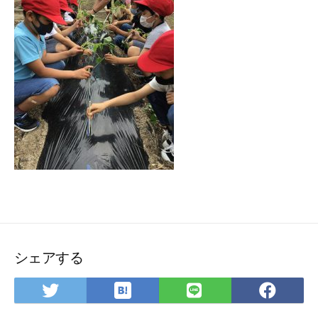
シェアする
は
Twitter
LINE
Fac
て
で
で
で