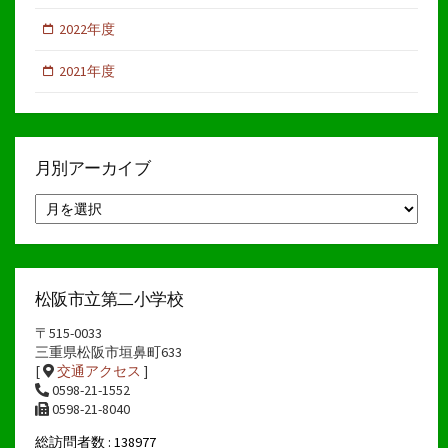
2022年度
2021年度
月別アーカイブ
月
別
ア
ー
カ
イ
松阪市立第二小学校
ブ
〒515-0033
三重県松阪市垣鼻町633
[
交通アクセス
]
0598-21-1552
0598-21-8040
総訪問者数 : 138977