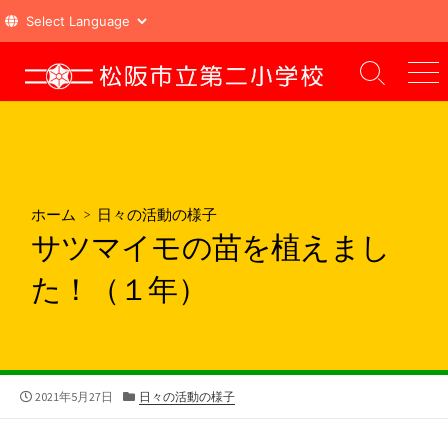
コ
ン
検
メ
索
ニ
テ
切
ュ
ン
り
ー
ツ
替
え
へ
ス
ホーム
>
日々の活動の様子
キ
サツマイモの苗を植えまし
ッ
プ
た！（１年）
公
カ
2021年5月27日
日々の活動の様子
開
テ
日
ゴ