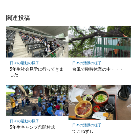
な
シ
シ
シ
ブ
ェ
ェ
ェ
ッ
ア
ア
ア
関連投稿
ク
マ
ー
ク
に
保
日々の活動の様子
日々の活動の様子
存
5年生社会見学に行ってきま
台風で臨時休業の中・・・
した
日々の活動の様子
日々の活動の様子
5年生キャンプ①開村式
てこねずし