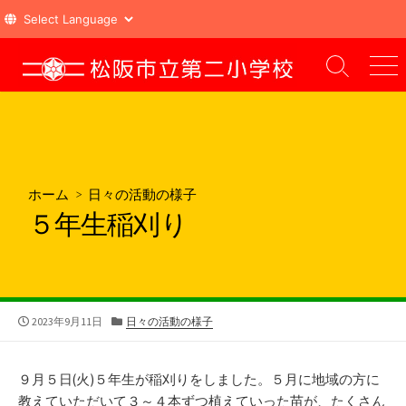
コ
ン
検
メ
索
ニ
テ
切
ュ
ン
り
ー
ツ
替
え
へ
ス
ホーム
>
日々の活動の様子
キ
５年生稲刈り
ッ
プ
公
カ
2023年9月11日
日々の活動の様子
開
テ
日
ゴ
リ
９月５日(火)５年生が稲刈りをしました。５月に地域の方に
ー
教えていただいて３～４本ずつ植えていった苗が、たくさん