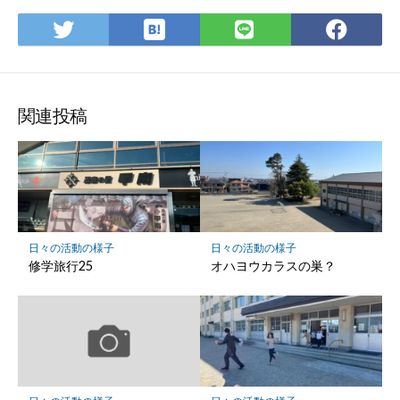
は
Twitter
LINE
Fac
て
で
で
で
な
シ
シ
シ
ブ
ェ
ェ
ェ
ッ
ア
ア
ア
関連投稿
ク
マ
ー
ク
に
保
日々の活動の様子
日々の活動の様子
存
修学旅行25
オハヨウカラスの巣？