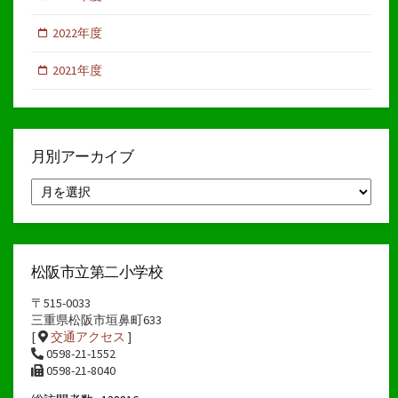
2022年度
2021年度
月別アーカイブ
月
別
ア
ー
カ
イ
松阪市立第二小学校
ブ
〒515-0033
三重県松阪市垣鼻町633
[
交通アクセス
]
0598-21-1552
0598-21-8040