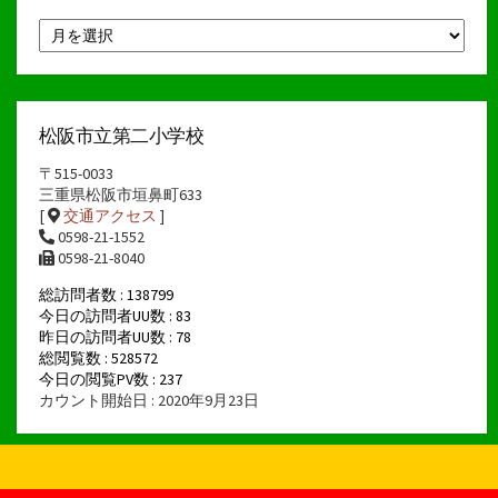
月
別
ア
ー
カ
イ
松阪市立第二小学校
ブ
〒515-0033
三重県松阪市垣鼻町633
[
交通アクセス
]
0598-21-1552
0598-21-8040
総訪問者数 : 138799
今日の訪問者UU数 : 83
昨日の訪問者UU数 : 78
総閲覧数 : 528572
今日の閲覧PV数 : 237
カウント開始日 : 2020年9月23日