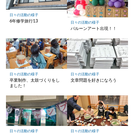
に
保
日々の活動の様子
存
6年修学旅行13
日々の活動の様子
バルーンアート出現！！
日々の活動の様子
日々の活動の様子
卒業制作、太鼓づくりをし
文章問題を好きになろう
ました！
日々の活動の様子
日々の活動の様子