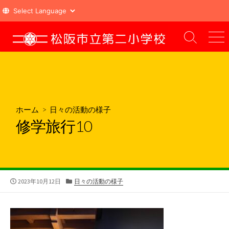
コ
ン
検
メ
索
ニ
テ
切
ュ
ン
り
ー
ツ
替
え
へ
ス
ホーム
>
日々の活動の様子
キ
修学旅行10
ッ
プ
公
カ
2023年10月12日
日々の活動の様子
開
テ
日
ゴ
リ
ー