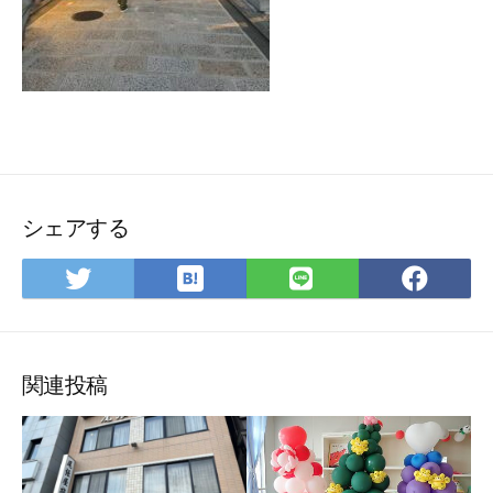
シェアする
は
Twitter
LINE
Fac
て
で
で
で
な
シ
シ
シ
ブ
ェ
ェ
ェ
ッ
ア
ア
ア
関連投稿
ク
マ
ー
ク