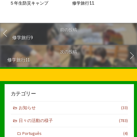
５年生防災キャンプ
修学旅行11
前の投稿
修学旅行9
次の投稿
修学旅行11
カテゴリー
お知らせ
(33)
日々の活動の様子
(783)
Português
(4)