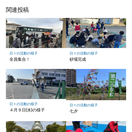
ブ
ェ
ェ
ェ
ッ
ア
ア
ア
関連投稿
ク
マ
ー
ク
に
保
日々の活動の様子
日々の活動の様子
存
全員集合！
砂場完成
日々の活動の様子
日々の活動の様子
４月９日(水)の様子
七夕