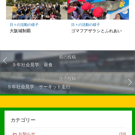
日々の活動の様子
日々の活動の様子
大阪城制覇
ゴマフアザラシとふれあい
前の投稿
５年社会見学 昼食
次の投稿
５年社会見学 サーキット走行
カテゴリー
お知らせ
(33)