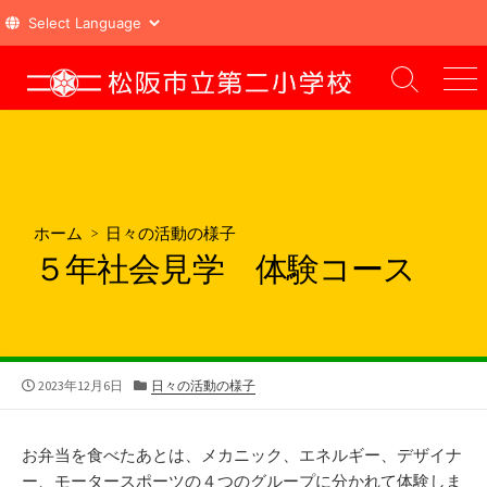
コ
ン
検
メ
索
ニ
テ
切
ュ
ン
り
ー
ツ
替
え
へ
ス
ホーム
>
日々の活動の様子
キ
５年社会見学 体験コース
ッ
プ
公
カ
2023年12月6日
日々の活動の様子
開
テ
日
ゴ
リ
お弁当を食べたあとは、メカニック、エネルギー、デザイナ
ー
ー、モータースポーツの４つのグループに分かれて体験しま