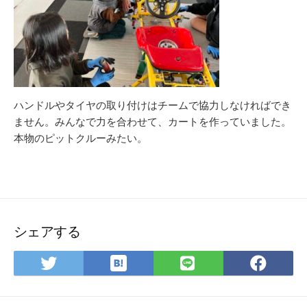
ハンドルやタイヤの取り付けはチームで協力しなければでき
ません。みんなで力を合わせて、カートを作っていました。
本物のピットクルーみたい。
シェアする
は
Twitter
LINE
Fac
て
で
で
で
な
シ
シ
シ