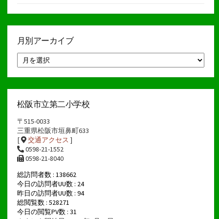
月別アーカイブ
月
別
ア
ー
カ
イ
松阪市立第二小学校
ブ
〒515-0033
三重県松阪市垣鼻町633
[
交通アクセス
]
0598-21-1552
0598-21-8040
総訪問者数 : 138662
今日の訪問者UU数 : 24
昨日の訪問者UU数 : 94
総閲覧数 : 528271
今日の閲覧PV数 : 31