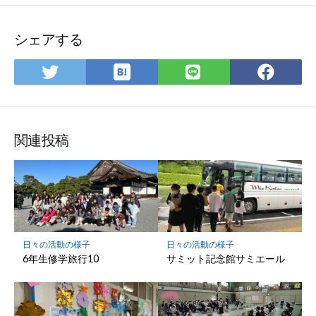
シェアする
は
Twitter
LINE
Fac
て
で
で
で
な
シ
シ
シ
ブ
ェ
ェ
ェ
ッ
ア
ア
ア
関連投稿
ク
マ
ー
ク
に
保
日々の活動の様子
日々の活動の様子
存
6年生修学旅行10
サミット記念館サミエール