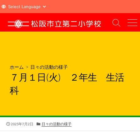
コ
ン
検
メ
索
ニ
テ
切
ュ
ン
り
ー
ツ
替
え
へ
ス
ホーム
>
日々の活動の様子
キ
７月１日(火) ２年生 生活
ッ
プ
科
公
カ
2025年7月2日
日々の活動の様子
開
テ
日
ゴ