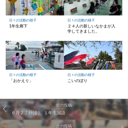
日々の活動の様子
日々の活動の様子
1年生廊下
２４人の新しいなかまが入
学してきました。
日々の活動の様子
日々の活動の様子
「おかえり」
こいのぼり
前の投稿
６月２７日(金) １年生国語
次の投稿