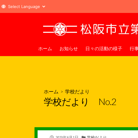
コ
ン
テ
ン
ツ
ホーム
お知らせ
日々の活動の様子
行
へ
ス
キ
ッ
プ
ホーム
>
学校だより
学校だより No.2
公
カ
2023年6月1日
学校だより