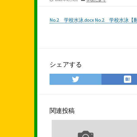
開
テ
日
ゴ
リ
No.2 学校水泳.docx
No.2 学校水泳【
ー
シェアする
Twitter
で
シ
ェ
ア
関連投稿