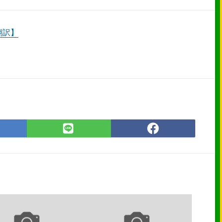
翻訳】
は
LINE
Faceboo
て
で
で
な
シ
シ
ブ
ェ
ェ
ッ
ア
ア
ク
マ
ー