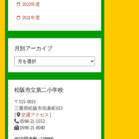
2022年度
2021年度
月別アーカイブ
月
別
ア
ー
カ
松阪市立第二小学校
イ
ブ
〒515-0033
三重県松阪市垣鼻町633
[
交通アクセス
]
0598-21-1552
0598-21-8040
総訪問者数 : 138900