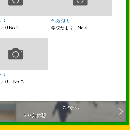
ク
に
保
存
より
学校だより
よりNo.1
学校だより No.4
より
より No.３
次の投稿
２０分休憩