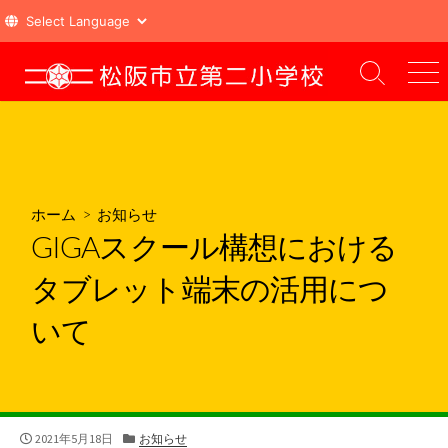
コ
ン
検
メ
索
ニ
テ
切
ュ
ン
り
ー
ツ
替
え
へ
ス
ホーム
>
お知らせ
キ
GIGAスクール構想における
ッ
プ
タブレット端末の活用につ
いて
公
カ
2021年5月18日
お知らせ