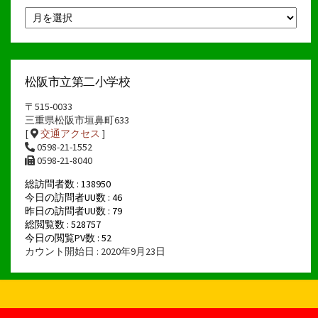
月
別
ア
ー
カ
イ
松阪市立第二小学校
ブ
〒515-0033
三重県松阪市垣鼻町633
[
交通アクセス
]
0598-21-1552
0598-21-8040
総訪問者数 : 138950
今日の訪問者UU数 : 46
昨日の訪問者UU数 : 79
総閲覧数 : 528757
今日の閲覧PV数 : 52
カウント開始日 : 2020年9月23日