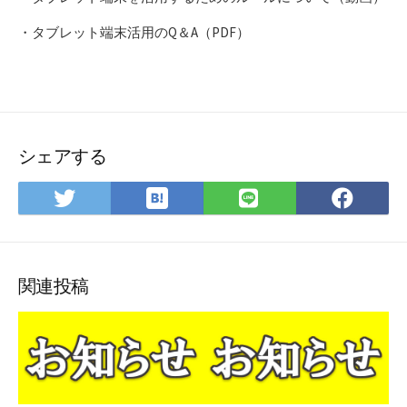
・タブレット端末活用のQ＆A（PDF）
シェアする
は
Twitter
LINE
Fac
て
で
で
で
な
シ
シ
シ
ブ
ェ
ェ
ェ
ッ
ア
ア
ア
関連投稿
ク
マ
ー
ク
に