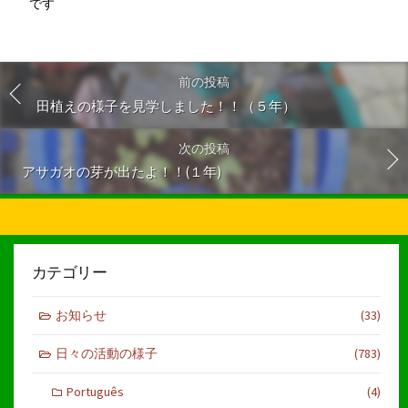
です
前の投稿
田植えの様子を見学しました！！（５年）
次の投稿
アサガオの芽が出たよ！！(１年)
カテゴリー
お知らせ
(33)
日々の活動の様子
(783)
Português
(4)