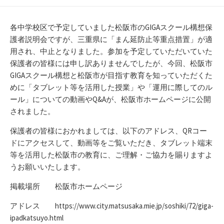
開
テ
日
ゴ
リ
各中学校区で予定していました松阪市のGIGAスクール構想保
ー
護者説明会ですが、三重県に「まん延防止等重点措置」が適
用され、中止となりました。参加を予定していただいていた
保護者の皆様には申し訳ありませんでしたが、今回、松阪市
GIGAスクール構想と松阪市が目指す教育を知っていただくた
めに「タブレット等を活用した授業」や「運用に際してのル
ール」についての動画やQ&Aが、松阪市ホームページに公開
されました。
保護者の皆様におかれましては、以下のアドレス、QRコー
ドにアクセスして、動画等をご覧いただき、タブレット端末
等を活用した松阪市の教育に、ご理解・ご協力を賜りますよ
うお願いいたします。
掲載場所 松阪市ホームページ
アドレス https://www.city.matsusaka.mie.jp/soshiki/72/giga-
ipadkatsuyo.html