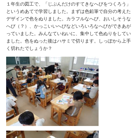
リ
１年生の図工で、「じぶんだけのすてきなへびをつくろう」
ー
というめあてで学習しました。まずは色鉛筆で自分の考えた
デザインで色をぬりました。カラフルなへび、おいしそうな
へび（？）、かっこいいへびなどいろいろなへびができあが
っていました。みんなていねいに、集中して色ぬりをしてい
ました。色をぬった後はハサミで切ります。しっぽから上手
く切れたでしょうか？