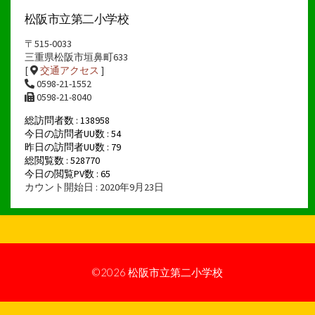
カ
イ
松阪市立第二小学校
ブ
〒515-0033
三重県松阪市垣鼻町633
[
交通アクセス
]
0598-21-1552
0598-21-8040
総訪問者数 : 138958
今日の訪問者UU数 : 54
昨日の訪問者UU数 : 79
総閲覧数 : 528770
今日の閲覧PV数 : 65
カウント開始日 : 2020年9月23日
©2026
松阪市立第二小学校