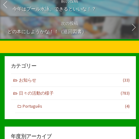
前の投稿
今年はプール水泳、できるといいな！？
次の投稿
どの本にしようかな！！（巡回図書）
カテゴリー
お知らせ
(33)
日々の活動の様子
(783)
Português
(4)
年度別アーカイブ