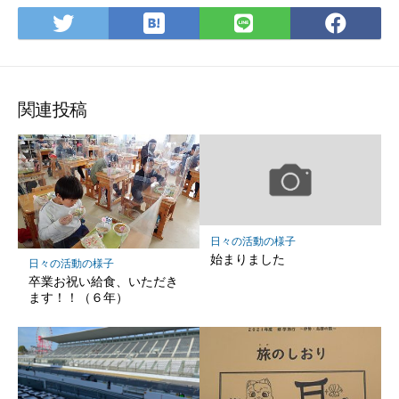
は
Twitter
LINE
Fac
て
で
で
で
な
シ
シ
シ
ブ
ェ
ェ
ェ
ッ
ア
ア
ア
関連投稿
ク
マ
ー
ク
に
保
日々の活動の様子
存
始まりました
日々の活動の様子
卒業お祝い給食、いただき
ます！！（６年）