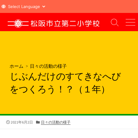
コ
ン
検
メ
索
ニ
テ
切
ュ
ン
り
ー
ツ
替
え
へ
ス
ホーム
>
日々の活動の様子
キ
じぶんだけのすてきなへび
ッ
プ
をつくろう！？（１年）
公
カ
2021年6月2日
日々の活動の様子
開
テ
日
ゴ