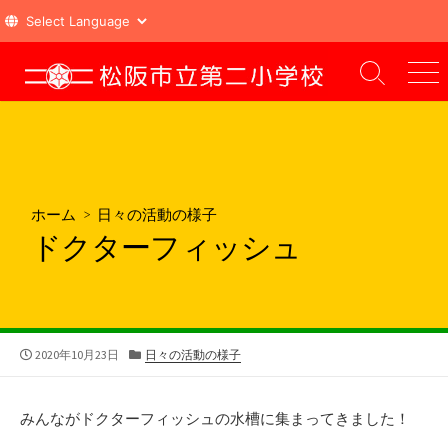
コ
ン
検
メ
索
ニ
テ
切
ュ
ン
り
ー
ツ
替
え
へ
ス
ホーム
>
日々の活動の様子
キ
ドクターフィッシュ
ッ
プ
公
カ
2020年10月23日
日々の活動の様子
開
テ
日
ゴ
リ
みんながドクターフィッシュの水槽に集まってきました！
ー