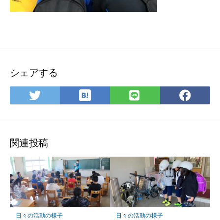
シェアする
は
Twitter
LINE
Fac
て
で
で
で
な
シ
シ
シ
ブ
ェ
ェ
ェ
ッ
ア
ア
ア
関連投稿
ク
マ
ー
ク
に
保
日々の活動の様子
日々の活動の様子