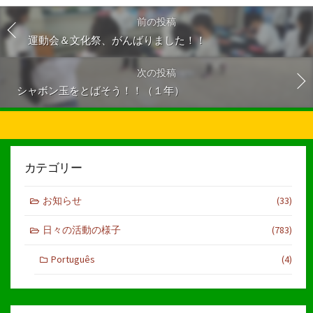
前の投稿
運動会＆文化祭、がんばりました！！
次の投稿
シャボン玉をとばそう！！（１年）
カテゴリー
お知らせ
(33)
日々の活動の様子
(783)
Português
(4)