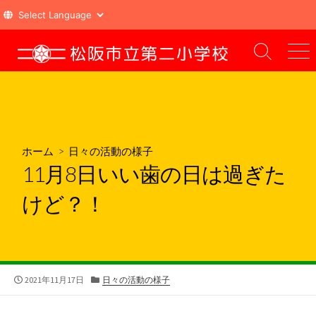
コ
ン
検
メ
索
ニ
テ
切
ュ
ン
り
ー
ツ
替
え
へ
ス
ホーム
>
日々の活動の様子
キ
11月8日いい歯の日は過ぎた
ッ
プ
けど？！
公
カ
2021年11月17日
日々の活動の様子
開
テ
日
ゴ