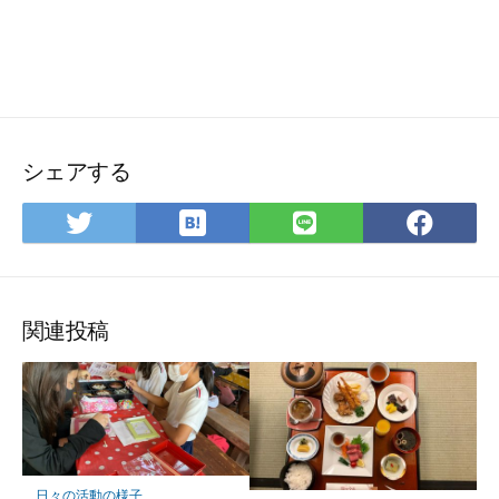
シェアする
は
Twitter
LINE
Fac
て
で
で
で
な
シ
シ
シ
ブ
ェ
ェ
ェ
ッ
ア
ア
ア
関連投稿
ク
マ
ー
ク
に
保
日々の活動の様子