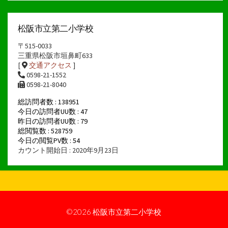
ー
カ
イ
松阪市立第二小学校
ブ
〒515-0033
三重県松阪市垣鼻町633
[
交通アクセス
]
0598-21-1552
0598-21-8040
総訪問者数 : 138951
今日の訪問者UU数 : 47
昨日の訪問者UU数 : 79
総閲覧数 : 528759
今日の閲覧PV数 : 54
カウント開始日 : 2020年9月23日
©2026
松阪市立第二小学校