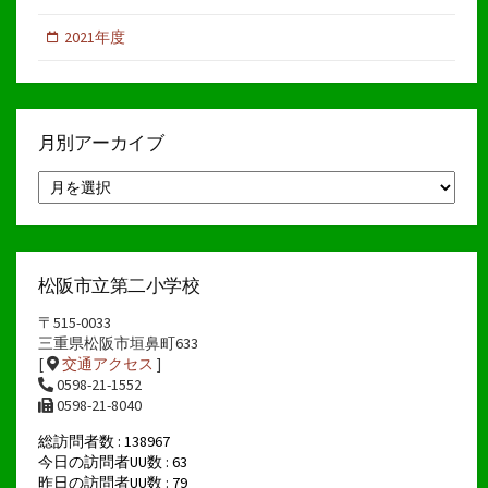
2021年度
月別アーカイブ
月
別
ア
ー
カ
イ
松阪市立第二小学校
ブ
〒515-0033
三重県松阪市垣鼻町633
[
交通アクセス
]
0598-21-1552
0598-21-8040
総訪問者数 : 138967
今日の訪問者UU数 : 63
昨日の訪問者UU数 : 79