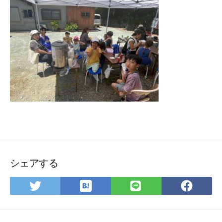
シェアする
は
Twitter
LINE
Fac
て
で
で
で
な
シ
シ
シ
ブ
ェ
ェ
ェ