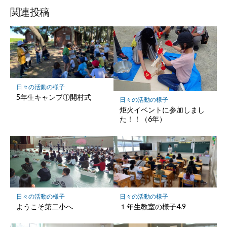
ッ
ア
ア
ア
関連投稿
ク
マ
ー
ク
に
保
日々の活動の様子
存
5年生キャンプ①開村式
日々の活動の様子
炬火イベントに参加しまし
た！！（6年）
日々の活動の様子
日々の活動の様子
ようこそ第二小へ
１年生教室の様子4.9