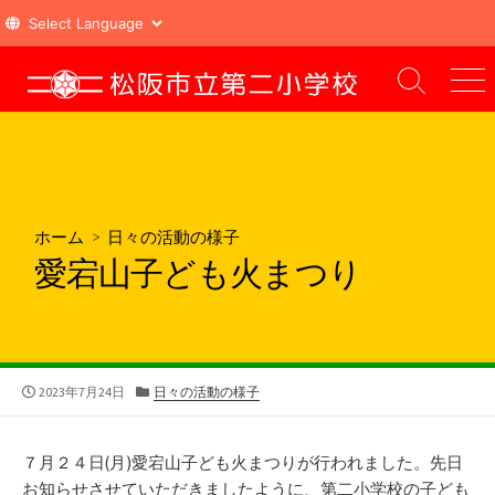
コ
ン
検
メ
索
ニ
テ
切
ュ
ン
り
ー
ツ
替
え
へ
ス
ホーム
>
日々の活動の様子
キ
愛宕山子ども火まつり
ッ
プ
公
カ
2023年7月24日
日々の活動の様子
開
テ
日
ゴ
リ
７月２４日(月)愛宕山子ども火まつりが行われました。先日
ー
お知らせさせていただきましたように、第二小学校の子ども