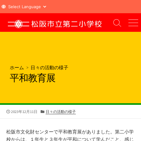
コ
ン
検
メ
索
ニ
テ
切
ュ
ン
り
ー
ツ
替
え
へ
ス
ホーム
>
日々の活動の様子
キ
平和教育展
ッ
プ
公
カ
2023年12月11日
日々の活動の様子
開
テ
日
ゴ
リ
松阪市文化財センターで平和教育展がありました。第二小学
ー
校からは、１年生と３年生が平和について学んだこと、感じ