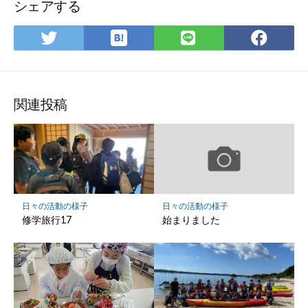
シェアする
は
Twitter
LINE
Fac
て
で
で
で
な
シ
シ
シ
ブ
ェ
ェ
ェ
ッ
ア
ア
ア
関連投稿
ク
マ
ー
ク
に
保
日々の活動の様子
日々の活動の様子
存
修学旅行17
始まりました