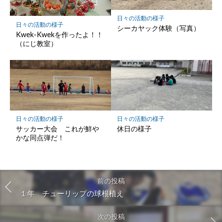
日々の活動の様子
日々の活動の様子
シーカヤック体験（写真）
Kwek-Kwekを作ったよ！！
（にじ教室）
日々の活動の様子
日々の活動の様子
サッカー大会 これが鮮や
休日の様子
かな同点弾だ！
前の投稿
１年 チューリップの球根植え
次の投稿