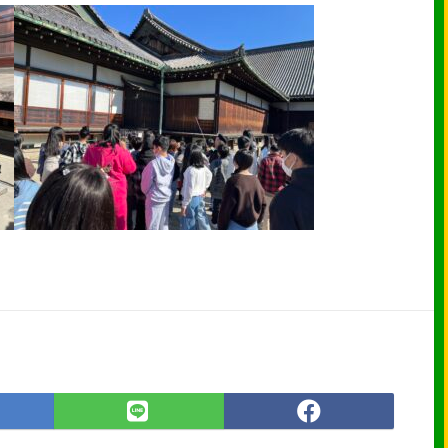
は
LINE
Faceboo
て
で
で