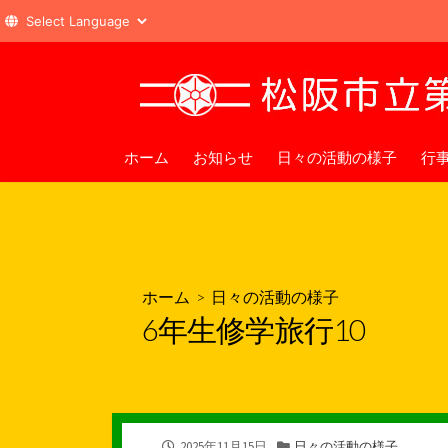
コ
ン
テ
ン
ツ
ホーム
お知らせ
日々の活動の様子
行
へ
ス
キ
ッ
プ
ホーム
>
日々の活動の様子
6年生修学旅行10
公
カ
2025年11月15日
日々の活動の様子