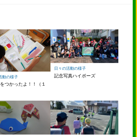
な
シ
シ
ブ
ェ
ェ
ッ
ア
ア
ク
マ
ー
ク
に
保
存
日々の活動の様子
記念写真ハイポーズ
活動の様子
ぐをつかったよ！！（１