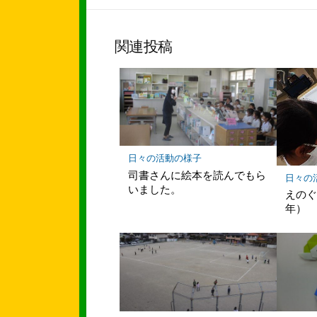
シ
ェ
ア
関連投稿
日々の活動の様子
司書さんに絵本を読んでもら
日々の
いました。
えの
年）