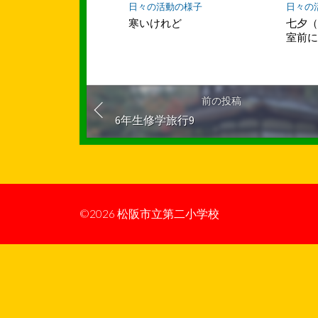
日々の活動の様子
日々の
寒いけれど
七夕
室前
前の投稿
6年生修学旅行9
©2026
松阪市立第二小学校