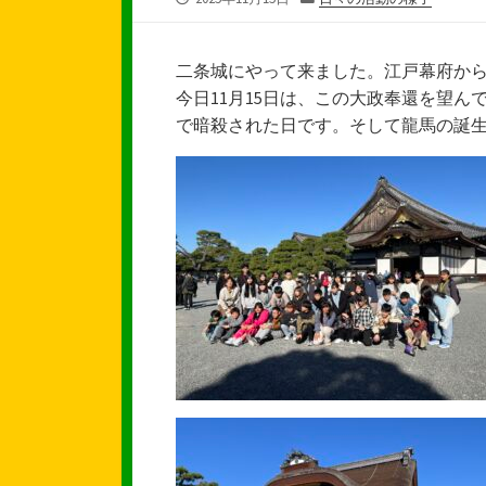
開
テ
日
ゴ
リ
二条城にやって来ました。江戸幕府か
ー
今日11月15日は、この大政奉還を望
で暗殺された日です。そして龍馬の誕