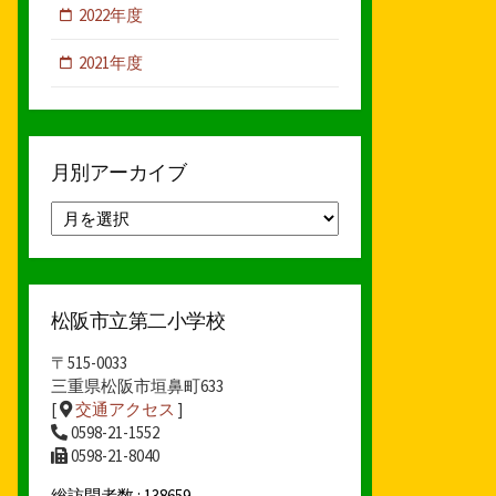
2022年度
2021年度
月別アーカイブ
月
別
ア
ー
カ
松阪市立第二小学校
イ
ブ
〒515-0033
三重県松阪市垣鼻町633
[
交通アクセス
]
0598-21-1552
0598-21-8040
総訪問者数 : 138659