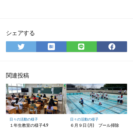
シェアする
は
Twitter
LINE
Fac
て
で
で
で
な
シ
シ
シ
ブ
ェ
ェ
ェ
ッ
ア
ア
ア
関連投稿
ク
マ
ー
ク
に
保
日々の活動の様子
日々の活動の様子
存
１年生教室の様子4.9
６月９日 (月) プール掃除