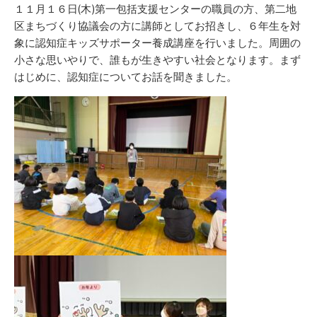
リ
１１月１６日(木)第一包括支援センターの職員の方、第二地
ー
区まちづくり協議会の方に講師としてお招きし、６年生を対
象に認知症キッズサポーター養成講座を行いました。周囲の
小さな思いやりで、誰もが生きやすい社会となります。まず
はじめに、認知症についてお話を聞きました。