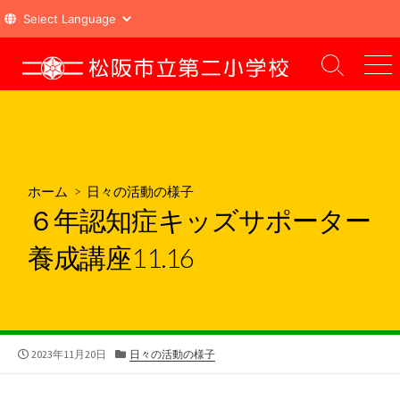
コ
ン
検
メ
索
ニ
テ
切
ュ
ン
り
ー
ツ
替
え
へ
ス
ホーム
>
日々の活動の様子
キ
６年認知症キッズサポーター
ッ
プ
養成講座11.16
公
カ
2023年11月20日
日々の活動の様子
開
テ
日
ゴ