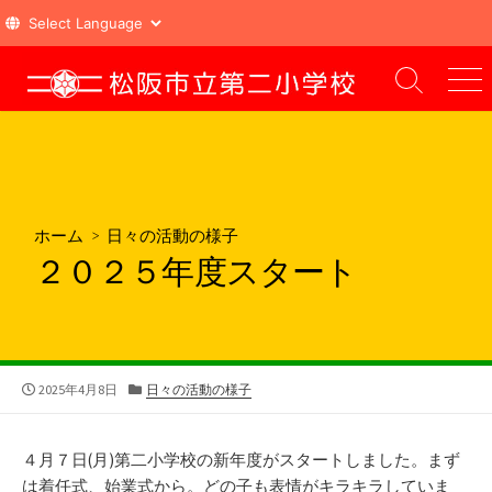
コ
ン
検
メ
索
ニ
テ
切
ュ
ン
り
ー
ツ
替
え
へ
ス
ホーム
>
日々の活動の様子
キ
２０２５年度スタート
ッ
プ
公
カ
2025年4月8日
日々の活動の様子
開
テ
日
ゴ
リ
４月７日(月)第二小学校の新年度がスタートしました。まず
ー
は着任式、始業式から。どの子も表情がキラキラしていま