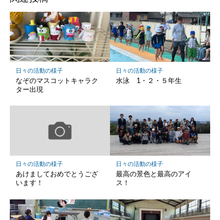
ク
マ
ー
ク
に
保
日々の活動の様子
日々の活動の様子
存
なぞのマスコットキャラク
水泳 1・２・５年生
ター出現
日々の活動の様子
日々の活動の様子
あけましておめでとうござ
最高の景色と最高のアイ
います！
ス！