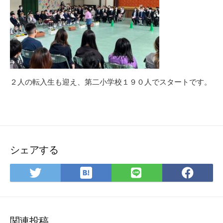
２人の転入生も迎え、第二小学校１９０人でスタートです。
シェアする
は
Twitter
LINE
Fac
て
で
で
で
な
シ
シ
シ
ブ
ェ
ェ
ェ
ッ
ア
ア
ア
関連投稿