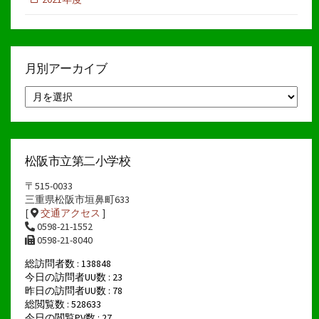
月別アーカイブ
月
別
ア
ー
カ
イ
松阪市立第二小学校
ブ
〒515-0033
三重県松阪市垣鼻町633
[
交通アクセス
]
0598-21-1552
0598-21-8040
総訪問者数 : 138848
今日の訪問者UU数 : 23
昨日の訪問者UU数 : 78
総閲覧数 : 528633
今日の閲覧PV数 : 27